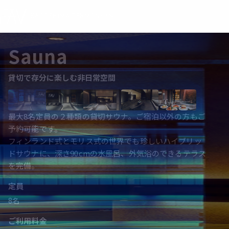
Scroll
Sauna
8名までの貸切、世界でも珍しいハイブリッドサウナ
Sauna
貸切で存分に楽しむ非日常空間
最大8名定員の２種類の貸切サウナ。ご宿泊以外の方もご
予約可能です。
フィンランド式とモリス式の世界でも珍しいハイブリッ
ドサウナに、深さ90cmの水風呂、外気浴のできるテラス
を完備。
定員
8名
ご利用料金