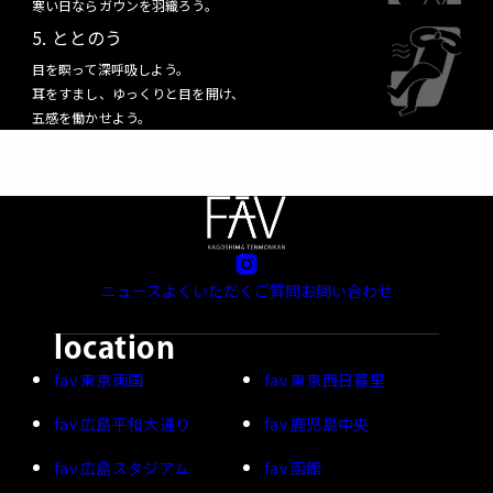
寒い日ならガウンを羽織ろう。
ととのう
目を瞑って深呼吸しよう。
耳をすまし、ゆっくりと目を開け、
五感を働かせよう。
ニュース
よくいただくご質問
お問い合わせ
location
fav 東京両国
fav 東京西日暮里
fav 広島平和大通り
fav 鹿児島中央
fav 広島スタジアム
fav 函館