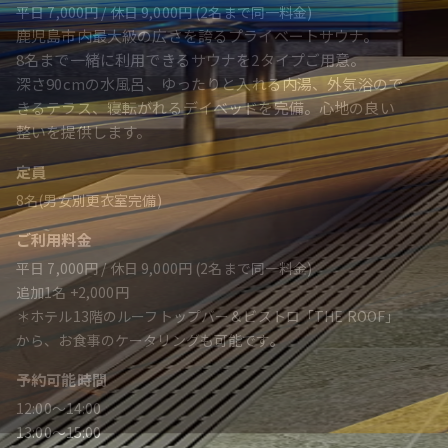
平日 7,000円 / 休日 9,000円 (2名まで同一料金)
鹿児島市内最大級の広さを誇るプライベートサウナ。
8名まで一緒に利用できるサウナを2タイプご用意。
深さ90cmの水風呂、ゆったりと入れる内湯、外気浴ので
きるテラス、寝転がれるデイベッドを完備。心地の良い
整いを提供します。
定員
8名(男女別更衣室完備)
ご利用料金
平日 7,000円 / 休日 9,000円 (2名まで同一料金)
追加1名 +2,000円
＊ホテル13階のルーフトップバー＆ビストロ「THE ROOF」
から、お食事のケータリングも可能です。
予約可能時間
12:00～14:00
13:00～15:00