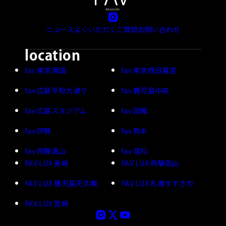
ニュース
よくいただくご質問
お問い合わせ
location
fav 東京両国
fav 東京西日暮里
fav 広島平和大通り
fav 鹿児島中央
fav 広島スタジアム
fav 函館
fav 伊勢
fav 熊本
fav 飛騨高山
fav 高松
FAV LUX 長崎
FAV LUX 飛騨高山
FAV LUX 鹿児島天文館
FAV LUX 札幌すすきの
FAV LUX 宮崎