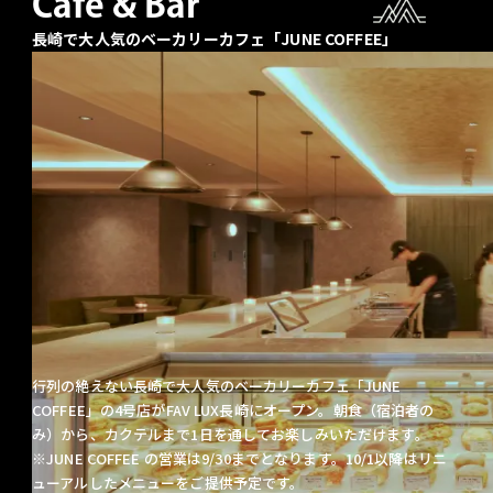
Cafe & Bar
長崎で大人気のベーカリーカフェ「JUNE COFFEE」
行列の絶えない長崎で大人気のベーカリーカフェ「JUNE
COFFEE」の4号店がFAV LUX長崎にオープン。
朝食（宿泊者の
み）から、カクテルまで1日を通してお楽しみいただけます。
※JUNE COFFEE の営業は9/30までとなります。10/1以降はリニ
ューアルしたメニューをご提供予定です。