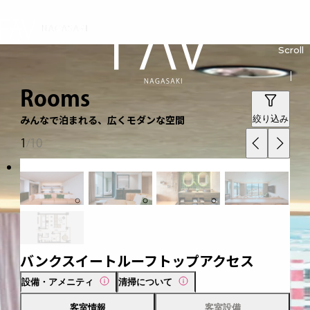
Stay together, Play together
Scroll
Rooms
みんなで泊まれる、広くモダンな空間
絞り込み
1
10
/
該当のお部屋が見つかりませんでした
バンクスイートルーフトップアクセス
設備・アメニティ
清掃について
客室情報
客室設備