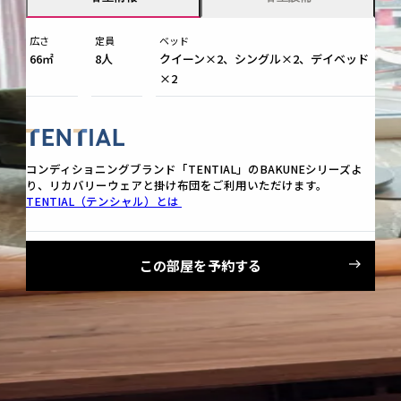
広さ
定員
ベッド
66㎡
8人
クイーン×2、シングル×2、デイベッド
×2
コンディショニングブランド「TENTIAL」のBAKUNEシリーズよ
り、リカバリーウェアと掛け布団をご利用いただけます。
TENTIAL（テンシャル）とは
この部屋を予約する
Sauna
セルフロウリュウ可能な本格フィンランドサウナ