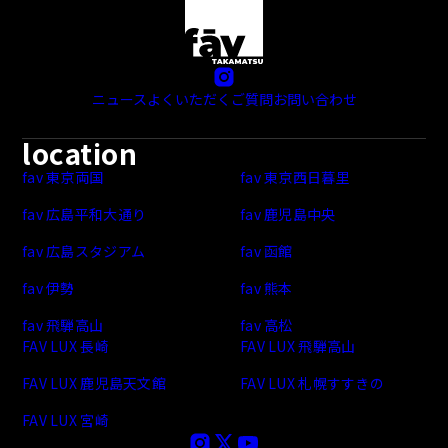
ニュース
よくいただくご質問
お問い合わせ
location
fav 東京両国
fav 東京西日暮里
fav 広島平和大通り
fav 鹿児島中央
fav 広島スタジアム
fav 函館
fav 伊勢
fav 熊本
fav 飛騨高山
fav 高松
FAV LUX 長崎
FAV LUX 飛騨高山
FAV LUX 鹿児島天文館
FAV LUX 札幌すすきの
FAV LUX 宮崎